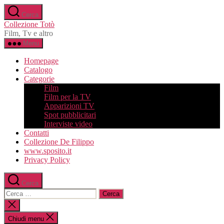
Salta
Cerca
al
Collezione Totò
contenuto
Film, Tv e altro
Menu
Homepage
Catalogo
Categorie
Film
Film per la TV
Apparizioni TV
Spot pubblicitari
Interviste video
Contatti
Collezione De Filippo
www.sposito.it
Privacy Policy
Cerca
Cerca:
Chiudi
la
ricerca
Chiudi menu