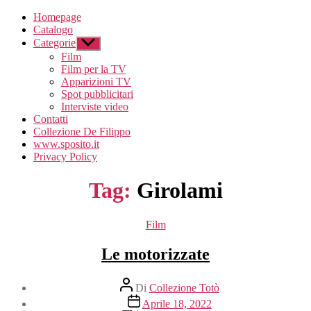
Homepage
Catalogo
Categorie
Mostra
il
Film
sottomenu
Film per la TV
Apparizioni TV
Spot pubblicitari
Interviste video
Contatti
Collezione De Filippo
www.sposito.it
Privacy Policy
Tag:
Girolami
Categorie
Film
Le motorizzate
Autore
Di
Collezione Totò
articolo
Data
Aprile 18, 2022